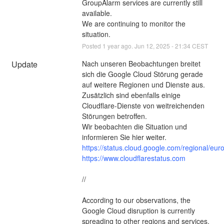
GroupAlarm services are currently still 
available.
We are continuing to monitor the 
situation.
Posted
1
year ago.
Jun
12
,
2025
-
21:34
CEST
Update
Nach unseren Beobachtungen breitet 
sich die Google Cloud Störung gerade 
auf weitere Regionen und Dienste aus.
Zusätzlich sind ebenfalls einige 
Cloudflare-Dienste von weitreichenden 
Störungen betroffen.
Wir beobachten die Situation und 
informieren Sie hier weiter.
https://status.cloud.google.com/regional/eur
https://www.cloudflarestatus.com
//
According to our observations, the 
Google Cloud disruption is currently 
spreading to other regions and services.