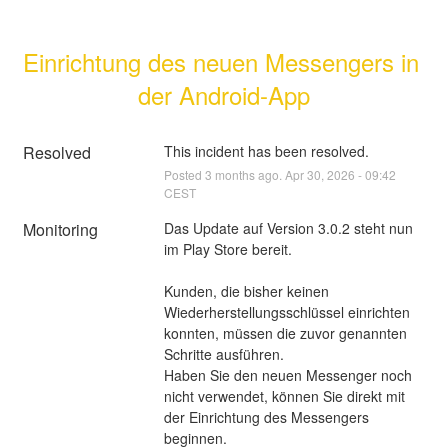
Einrichtung des neuen Messengers in 
der Android-App
Resolved
This incident has been resolved.
Posted
3
months ago.
Apr
30
,
2026
-
09:42
CEST
Monitoring
Das Update auf Version 3.0.2 steht nun 
im Play Store bereit.
Kunden, die bisher keinen 
Wiederherstellungsschlüssel einrichten 
konnten, müssen die zuvor genannten 
Schritte ausführen.
Haben Sie den neuen Messenger noch 
nicht verwendet, können Sie direkt mit 
der Einrichtung des Messengers 
beginnen.